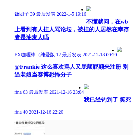
饭团子
39
最后发表 2022-1-5 19:16
不懂就问，在wb
上看到有人挂人骂论坛，被挂的人居然在幸存
者是油麦人吗
EX咖喱棒（纯爱版
12
最后发表 2021-12-18 09:29
@Frankie 这么喜欢骂人又屁颠屁颠来注册 别
逼老娘当赛博恐怖分子
rina
63
最后发表 2021-12-16 23:04
我已经钓到了 笑死
rina
40
2021-12-16 22:20