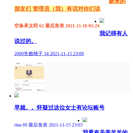
新来的
朋友们 管理员（我）有话对你们说
空条承太郎
62
最后发表 2021-11-16 01:24
我记得有人
说过的。
2000失败桃子
34
2021-11-15 23:09
早就。。怀疑过这位女士有论坛账号
rina
69
最后发表 2021-11-15 23:03
我看有关美羊羊的