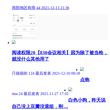
局部地区有雨
44
2021-12-13 21:36
阅读权限20
【830会议相关】因为除了被当枪，
就没什么其他用了
只搞假的
124
最后发表 2021-12-10 00:18
点炮
rina
24
最后发表 2021-11-27 17:10
白色小狗，昨天说
自己没上豆瓣没退组，刚 ...