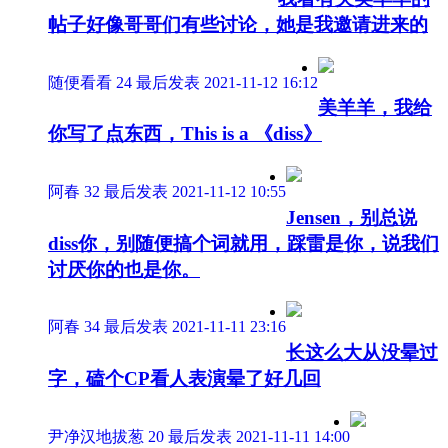
帖子好像哥哥们有些讨论，她是我邀请进来的
随便看看
24
最后发表 2021-11-12 16:12
美羊羊，我给
你写了点东西，This is a 《diss》
阿春
32
最后发表 2021-11-12 10:55
Jensen，别总说
diss你，别随便搞个词就用，踩雷是你，说我们
讨厌你的也是你。
阿春
34
最后发表 2021-11-11 23:16
长这么大从没晕过
字，磕个CP看人表演晕了好几回
尹净汉地拔葱
20
最后发表 2021-11-11 14:00