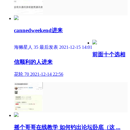
cannedweekend进来
海獭星人
35
最后发表 2021-12-15 14:01
前面十个选相
信顺利的人进来
花轮
70
2021-12-14 22:56
摇个哥哥在线教学 如何钓出论坛卧底（这 ...