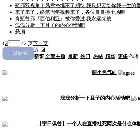
瓶邪双视角｜风雪掩埋不了期待 我只想要给你我一生的
来了来了，终笔周年视频来了，各位哥哥捧个场呗
肖瓶曾邪『西伯利亚』被你爱过 我永远绽放
浅浅分析一下且子的内心活动吧
悬溺
1
2
/ 2 页
下一页
返 回
+ 发新帖
新窗
全部主题
最新
热门
热帖
精华
更多
作者
两个色气向
浅浅分析一下且子的内心活动吧
【宇日俱曾】一个人在直播社死两次是什么体