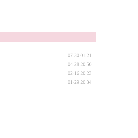
07-30 01:21
04-28 20:50
02-16 20:23
01-29 20:34
01-29 20:34
11-15 00:26
10-21 01:02
09-13 11:55
08-26 22:48
08-02 10:59