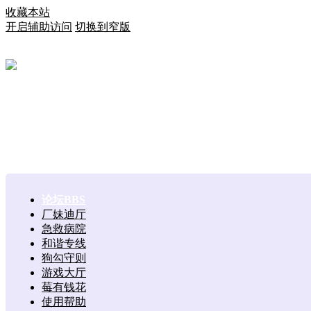
收藏本站
开启辅助访问
切换到窄版
论坛
BBS
厂妹迪厅
急救病院
和谐专线
狗勾守则
游戏大厅
莓有钱花
使用帮助