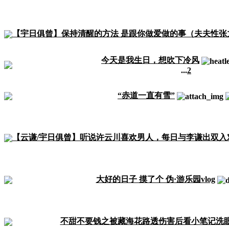
【宇日俱曾】保持清醒的方法 是跟你做爱做的事（夫夫性张力
今天是我生日，想吹下冷风
...
2
“赤道一直有雪”
【云谦/宇日俱曾】听说许云川喜欢男人，每日与李谦出双入
大好的日子 摸了个 伪·游乐园vlog
不甜不要钱之被藏海花路透伤害后看小笔记洗