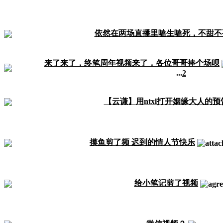
依然在两场直播里嗑生嗑死，不甜不
来了来了，终笔周年视频来了，各位哥哥捧个场呗
...
2
【云谦】用ntxl打开姻缘大人的预
摸鱼剪了频 迟到的情人节快乐
给小笔记剪了视频