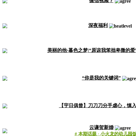
微信视频？
深夜福利
美丽的他·暮色之梦|“原谅我笨拙卑微的爱
“你是我的关键词”
【宇日俱曾】刀刀刀分手虐心，慎
云谦贺新婚
# 本期话题 · 小火龙的幼儿园饭