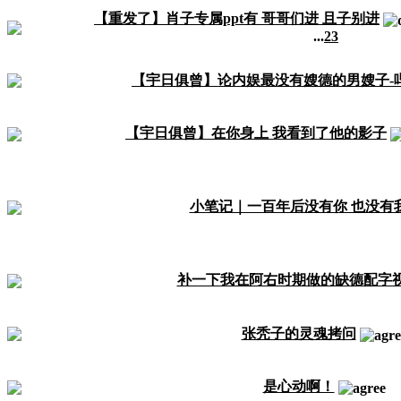
【重发了】肖子专属ppt有 哥哥们进 且子别进
...
2
3
【宇日俱曾】论内娱最没有嫂德的男嫂子-
【宇日俱曾】在你身上 我看到了他的影子
小笔记｜一百年后没有你 也没有
补一下我在阿右时期做的缺德配字
张秃子的灵魂拷问
是心动啊！