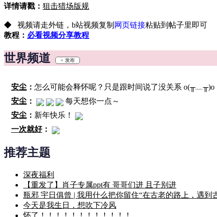
详情请戳：
狙击猎场版规
◆ 视频请走外链，b站视频复制
网页链接
粘贴到帖子里即可
教程：
必看视频分享教程
世界频道
+ 发布
安尘
：
怎么可能会释怀呢？只是跟时间说了没关系 o(╥﹏╥)o
安尘
：
每天想你一点～
安尘
：
新年快乐！
一次就好
：
一次就好
：
推荐主题
安尘
：
一次就好
：
深夜福利
【重发了】肖子专属ppt有 哥哥们进 且子别进
安尘
：
来日方长
瓶邪 宇日俱曾 | 我用什么把你留住“在古老的路上，遇到
安尘
：
今天是我生日，想吹下冷风
安尘
：
怀了！！！！！！！！！！！！