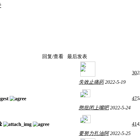
爱
回复/查看
最后发表
30
2
失效止痛药
2022-5-19
47
5
憨批闭上嘴吧
2022-5-24
验
41
4
要努力扎油阿
2022-5-25