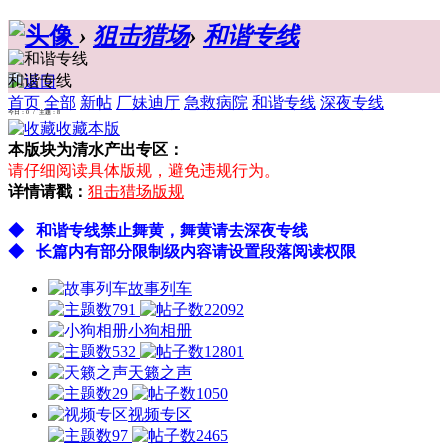
›
狙击猎场
›
和谐专线
和谐专线
首页
全部
新帖
厂妹迪厅
急救病院
和谐专线
深夜专线
今日：0 / 主题：8
收藏本版
本版块为
清水产出
专区：
请仔细阅读具体版规，避免违规行为。
详情请戳：
狙击猎场版规
◆ 和谐专线禁止舞黄，舞黄请去深夜专线
◆ 长篇内有部分限制级内容请设置段落阅读权限
故事列车
791
22092
小狗相册
532
12801
天籁之声
29
1050
视频专区
97
2465