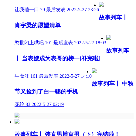
让我磕一口
79
最后发表 2022-5-27 23:26
故事列车丨
肖宇梁的愿望清单
憨批闭上嘴吧
101
最后发表 2022-5-27 18:03
故事列车
丨 当表嫂成为表哥的榜一[补完啦]
牛魔汪
161
最后发表 2022-5-27 14:10
故事列车丨 中秋
节又捡到了白一骢的手机
花轮
83
2022-5-27 02:19
故事列车丨 装直男博直男（下）完结啦！