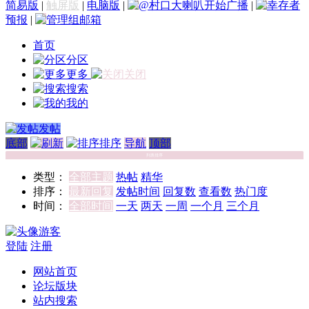
简易版
|
触屏版
|
电脑版
|
@村口大喇叭开始广播
|
幸存者
预报
|
管理组邮箱
首页
分区
更多
关闭
搜索
我的
发帖
底部
排序
导航
顶部
列表排序
类型：
全部主题
热帖
精华
排序：
最新回复
发帖时间
回复数
查看数
热门度
时间：
全部时间
一天
两天
一周
一个月
三个月
游客
登陆
注册
网站首页
论坛版块
站内搜索