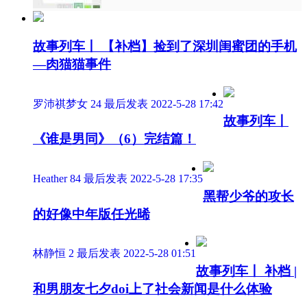
故事列车丨 【补档】捡到了深圳闺蜜团的手机
—肉猫猫事件
罗沛祺梦女
24
最后发表 2022-5-28 17:42
故事列车丨
《谁是男同》（6）完结篇！
Heather
84
最后发表 2022-5-28 17:35
黑帮少爷的攻长
的好像中年版任光晞
林静恒
2
最后发表 2022-5-28 01:51
故事列车丨 补档 |
和男朋友七夕doi上了社会新闻是什么体验