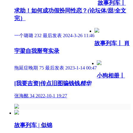
故事列车丨
求助！如何成功假扮同性恋？(论坛体/甜/全文
完）
一个璐璐
232
最后发表 2024-3-26 11:46
故事列车丨 肖
宇梁自我掰弯实录
拖延症晚期
75
最后发表 2023-1-14 00:47
小狗相册丨
[我要吉资]传点旧图骗钱钱
精华
张海酩
34
2022-10-1 19:27
故事列车 | 似锦