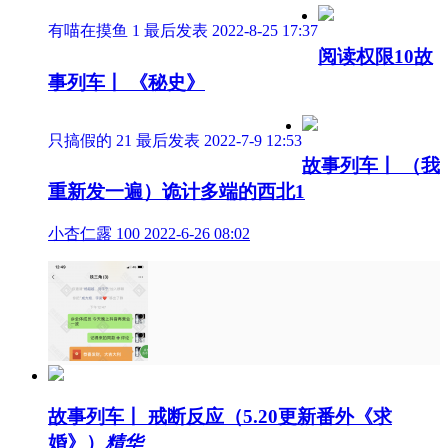
有喵在摸鱼
1
最后发表 2022-8-25 17:37
阅读权限10
故
事列车丨 《秘史》
只搞假的
21
最后发表 2022-7-9 12:53
故事列车丨 （我
重新发一遍）诡计多端的西北1
小杏仁露
100
2022-6-26 08:02
故事列车丨 戒断反应（5.20更新番外《求
婚》）
精华