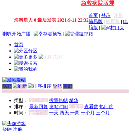
急救病院版规
首页
|
登录
|
注册
海獭星人
0
最后发表 2021-9-11 22:32
简易版
|
触屏版
|
电
脑版
|
@村口大
喇叭开始广播
|
幸存者预报
|
管理组邮箱
首页
分区
更多
关闭
搜索
我的
发帖
底部
排序
导航
顶部
列表排序
类型：
全部主题
投票
热帖
精华
排序：
最新回复
发帖时间
回复数
查看数
热门度
时间：
全部时间
一天
两天
一周
一个月
三个月
游客
登陆
注册