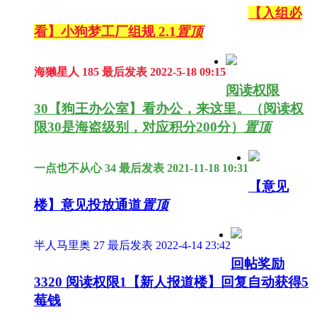
【入组必
看】小狗梦工厂组规 2.1
置顶
海獭星人
185
最后发表 2022-5-18 09:15
阅读权限
30
【狗王办公室】看办公，来这里。（阅读权
限30是海盗级别，对应积分200分）
置顶
一点也不从心
34
最后发表 2021-11-18 10:31
【意见
楼】意见投放通道
置顶
半人马里奥
27
最后发表 2022-4-14 23:42
回帖奖励
3320
阅读权限1
【新人报道楼】回复自动获得5
莓钱