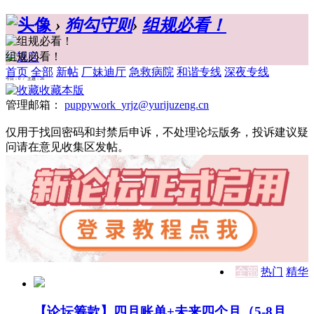
›
狗勾守则
›
组规必看！
组规必看！
首页
全部
新帖
厂妹迪厅
急救病院
和谐专线
深夜专线
今日：0 / 主题：26
收藏本版
管理邮箱：
puppywork_yrjz@yurijuzeng.cn
仅用于找回密码和封禁后申诉，不处理论坛版务，投诉建议疑
问请在意见收集区发帖。
全部
热门
精华
【论坛筹款】四月账单+未来四个月（5-8月 ...